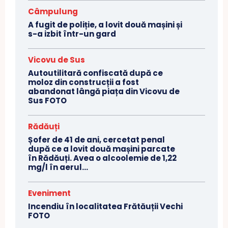
Câmpulung
A fugit de poliție, a lovit două mașini și
s-a izbit într-un gard
Vicovu de Sus
Autoutilitară confiscată după ce
moloz din construcții a fost
abandonat lângă piața din Vicovu de
Sus FOTO
Rădăuți
Șofer de 41 de ani, cercetat penal
după ce a lovit două mașini parcate
în Rădăuți. Avea o alcoolemie de 1,22
mg/l în aerul...
Eveniment
Incendiu în localitatea Frătăuții Vechi
FOTO